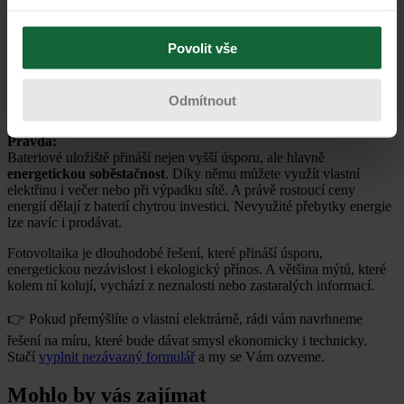
Díky dotacím je vstupní investice výrazně nižší. Návratnost se
obvykle pohybuje mezi 6–10 lety, přičemž systém pak ještě dalších
15–20 let vyrábí levnou elektřinu.
Povolit vše
Mýtus 5: „Baterie je zbytečná, nikdy se
nezaplatí“
Odmítnout
Pravda:
Bateriové uložiště přináší nejen vyšší úsporu, ale hlavně
energetickou soběstačnost
. Díky němu můžete využít vlastní
elektřinu i večer nebo při výpadku sítě. A právě rostoucí ceny
energií dělají z baterií chytrou investici. Nevyužité přebytky energie
lze navíc i prodávat.
Fotovoltaika je dlouhodobé řešení, které přináší úsporu,
energetickou nezávislost i ekologický přínos. A většina mýtů, které
kolem ní kolují, vychází z neznalosti nebo zastaralých informací.
👉 Pokud přemýšlíte o vlastní elektrárně, rádi vám navrhneme
řešení na míru, které bude dávat smysl ekonomicky i technicky.
Stačí
vyplnit nezávazný formulář
a my se Vám ozveme.
Mohlo by vás zajímat