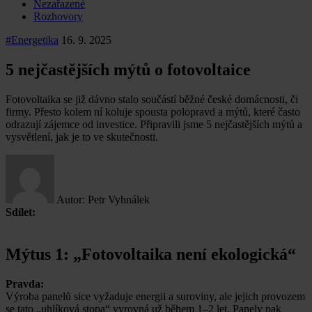
Nezařazené
Rozhovory
#Energetika
16. 9. 2025
5 nejčastějších mýtů o fotovoltaice
Fotovoltaika se již dávno stalo součástí běžné české domácnosti, či
firmy. Přesto kolem ní koluje spousta polopravd a mýtů, které často
odrazují zájemce od investice. Připravili jsme 5 nejčastějších mýtů a
vysvětlení, jak je to ve skutečnosti.
Autor:
Petr Vyhnálek
Sdílet:
Mýtus 1: „Fotovoltaika není ekologická“
Pravda:
Výroba panelů sice vyžaduje energii a suroviny, ale jejich provozem
se tato „uhlíková stopa“ vyrovná už během 1–2 let. Panely pak