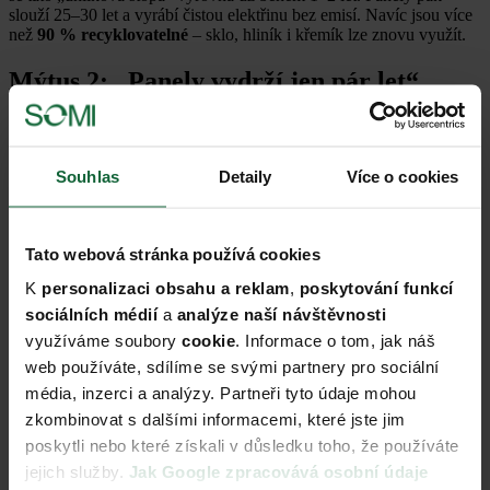
slouží 25–30 let a vyrábí čistou elektřinu bez emisí. Navíc jsou více
než
90 % recyklovatelné
– sklo, hliník i křemík lze znovu využít.
Mýtus 2: „Panely vydrží jen pár let“
Pravda:
Kvalitní panely mají životnost přes
25 let
a i po této době si obvykle
drží více než 80 % výkonu. Kromě toho většina výrobců poskytuje
Souhlas
Detaily
Více o cookies
dlouhodobé záruky – často 15 let na výrobek a 25 let na výkon.
Mýtus 3: „V zimě a za špatného počasí
Tato webová stránka používá cookies
fotovoltaika nefunguje“
K
personalizaci obsahu a reklam
,
poskytování funkcí
Pravda:
sociálních médií
a
analýze naší návštěvnosti
Panely vyrábí elektřinu i když je zataženo. Ano, výroba v zimě je
využíváme soubory
cookie
. Informace o tom, jak náš
nižší než v létě, ale i tehdy panely přispívají k úspoře elektřiny.
web používáte, sdílíme se svými partnery pro sociální
Navíc systém s bateriovým uložištěm dokáže přebytečnou energii z
léta využít efektivněji po celý rok.
média, inzerci a analýzy. Partneři tyto údaje mohou
zkombinovat s dalšími informacemi, které jste jim
Mýtus 4: „Fotovoltaika je příliš drahá“
poskytli nebo které získali v důsledku toho, že používáte
jejich služby.
Jak Google zpracovává osobní údaje
Pravda: