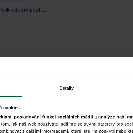
ít vstříc i těm, kteří ...
Detaily
íc.
á cookies
eklam
,
poskytování funkcí sociálních médií
a
analýze naší ná
 tom, jak náš web používáte, sdílíme se svými partnery pro sociá
mbinovat s dalšími informacemi, které jste jim poskytli nebo kte