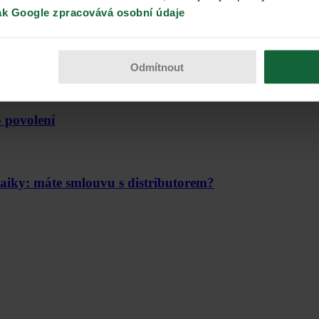
ak Google zpracovává osobní údaje
v Česku?
Odmítnout
 povolení
ltaiky: máte smlouvu s distributorem?