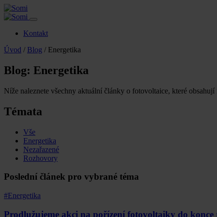
Kontakt
Úvod
/
Blog
/
Energetika
Blog: Energetika
Níže naleznete všechny aktuální články o fotovoltaice, které obsahují
Témata
Vše
Energetika
Nezařazené
Rozhovory
Poslední článek pro vybrané téma
#Energetika
Prodlužujeme akci na pořízení fotovoltaiky do konce