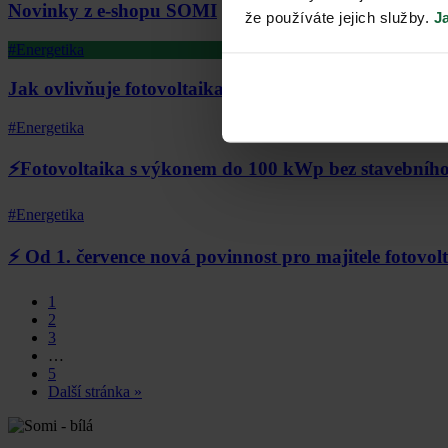
Novinky z e-shopu SOMI
že používáte jejich služby.
J
#Energetika
Jak ovlivňuje fotovoltaika stabilitu energetické sítě 
#Energetika
⚡Fotovoltaika s výkonem do 100 kWp bez stavebního
#Energetika
⚡️ Od 1. července nová povinnost pro majitele fotovo
1
2
3
…
5
Další stránka »